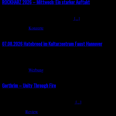
ROCKHARZ 2026 – Mittwoch: Ein starker Auftakt
Der Wetterbericht für das ROCKHARZ versprach im Vorfeld perfektes F
kalt. Wind und Regen hielten sich ebenfalls
[...]
August 5, 2026
Konzerte
07.08.2026 Hatebreed im Kulturzentrum Faust Hannover
Wenn Hatebreed am 7. August im Kulturzentrum Faust in Hannover die
ihrer „Still A Threat – European Tour 2026“ Halt in der 60er-Jahre-H
August 2, 2026
Werbung
Gorthrim – Unity Through Fire
Gorthrim – Unity Through Fire Seit 2016 arbeiten Gorthrim aus der 
to Valhalla folgt mit Unity Through Fire nun
[...]
Juni 23, 2026
Review