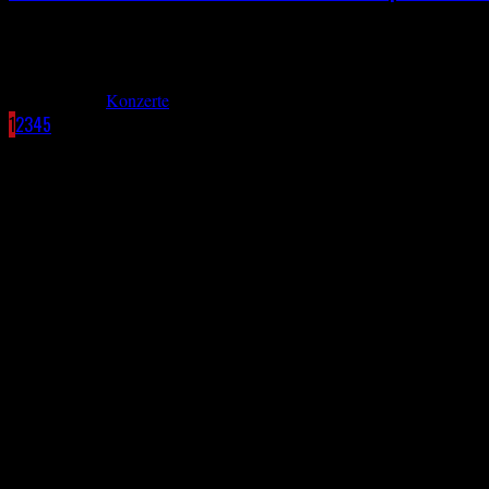
Rockharz 2026 – Zwischen Teufelsmauer und Moshpit: Unser Vorberich
über die Jahre einen verdammt guten Ruf erspielt haben. Das Rockha
März 4, 2026
Konzerte
1
2
3
4
5
Facebook
SPOTIFY