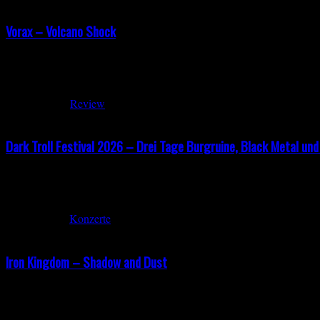
Vorax – Volcano Shock
Vorax – Volcano Shock Release: 27.06.2026 Vorax haben sich auf „V
setzt die Band auf einen rohen, handgemachten Sound, der hervorrag
Juni 15, 2026
Review
Dark Troll Festival 2026 – Drei Tage Burgruine, Black Metal und
Dark Troll Festival 2026 – Drei Tage Burgruine, Black Metal und F
vom Parkplatz hinauf zur Burgruine sorgt sofort für Festivalstimmung
Mai 31, 2026
Konzerte
Iron Kingdom – Shadow and Dust
Iron Kingdom – Shadow and Dust Release: 06.06.2026 „Shadows and D
Heavy Metal mit klaren Melodien, Twin-Gitarren und einem deutlich