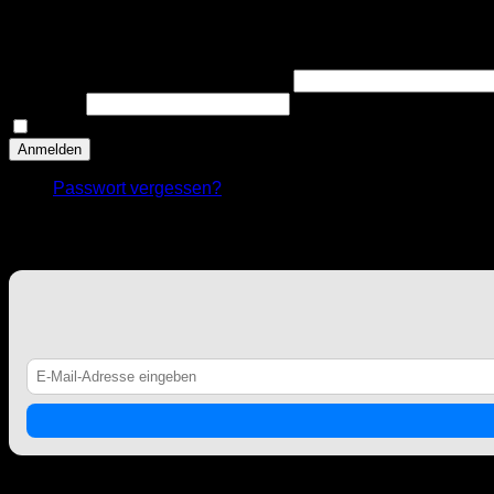
Anmelden
Benutzername oder E-Mail-Adresse
Passwort
Angemeldet bleiben
Anmelden
Passwort vergessen?
KKR NEWSLETTER
Counter