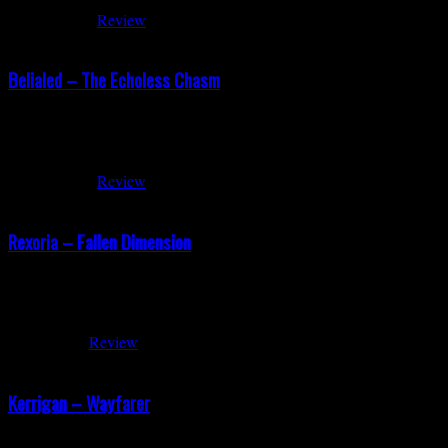
Mai 29, 2026
Review
Belialed – The Echoless Chasm
Belialed – The Echoless Chasm Erscheinungsdatum: 24.04.2026 Belial
Black- und Death-Metal-Night im Bei Chez Heinz in Hannover. Der Au
Mai 28, 2026
Review
Rexoria – Fallen Dimension
Rexoria – Fallen Dimension (Black Lodge Records / VÖ: 08.05.2026) 
Melodie und ein Fokus auf eingängige Songstrukturen prägen das Al
Mai 5, 2026
Review
Kerrigan – Wayfarer
Kerrigan – Wayfarer High Roller Records | Release: 27.03.2026 Mit 