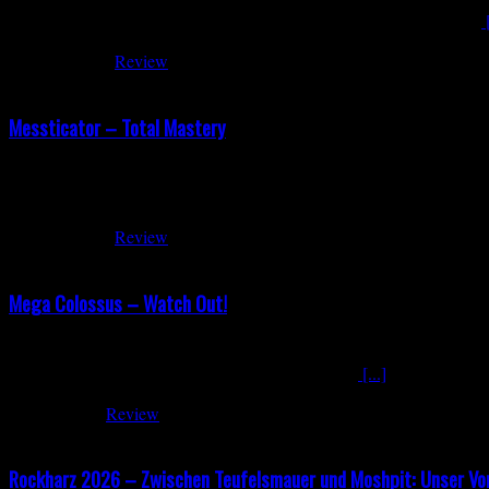
heißes Eisen in der traditionellen Heavy-Metal-Szene gehandelt. Das
[
März 24, 2026
Review
Messticator – Total Mastery
Messticator – Total Mastery Testimony Records |Release 13.03.2026 M
„Pitslayer“ bricht los, als hätte jemand einen Schalter umgelegt. Ke
März 12, 2026
Review
Mega Colossus – Watch Out!
Mega Colossus – Watch Out! Cruz Del Sur Music | Release 06.03.2026 
das eigentliche Herzstück der Platte. Twin Gitarren
[...]
März 5, 2026
Review
Rockharz 2026 – Zwischen Teufelsmauer und Moshpit: Unser Vo