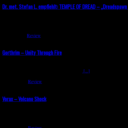
Dr. met. Stefan L. empfiehlt: TEMPLE OF DREAD – „Dreadspawn
TEMPLE OF DREAD – „Dreadspawn Dominion“ Freunde des gepflegte
Albums „Dreadspawn Dominion“ angesetzt. Wie auch auf den anderen 
Juli 20, 2026
Review
Gorthrim – Unity Through Fire
Gorthrim – Unity Through Fire Seit 2016 arbeiten Gorthrim aus der 
to Valhalla folgt mit Unity Through Fire nun
[...]
Juni 23, 2026
Review
Vorax – Volcano Shock
Vorax – Volcano Shock Release: 27.06.2026 Vorax haben sich auf „V
setzt die Band auf einen rohen, handgemachten Sound, der hervorrag
Juni 15, 2026
Review