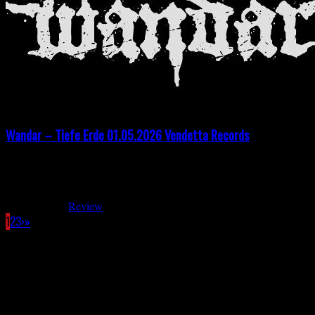
Wandar – Tiefe Erde 01.05.2026 Vendetta Records
Wandar ist eine deutsche Band aus dem schönen Städtchen Halle. Si
Vergessenes Wandern (EP) 2008 Landlose Ufer (Album) 2012 Zyklu
Mai 25, 2026
Review
1
2
3
›
»
Facebook
SPOTIFY