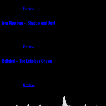
Mai 29, 2026
Review
Iron Kingdom – Shadow and Dust
Iron Kingdom – Shadow and Dust Release: 06.06.2026 „Shadows and D
Heavy Metal mit klaren Melodien, Twin-Gitarren und einem deutlich
Mai 29, 2026
Review
Belialed – The Echoless Chasm
Belialed – The Echoless Chasm Erscheinungsdatum: 24.04.2026 Belial
Black- und Death-Metal-Night im Bei Chez Heinz in Hannover. Der Au
Mai 28, 2026
Review