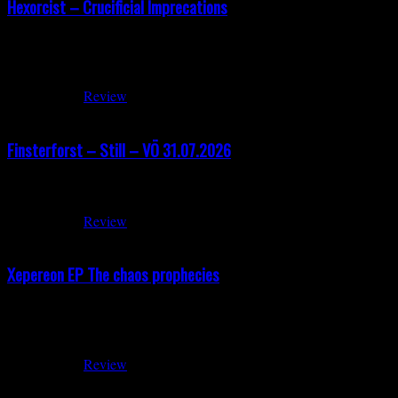
Hexorcist – Crucificial Imprecations
Aufsteigend aus der schwefeligen Hitze von Florida erscheint Hexor
verheerenden Wirkung ihres Debüts „Evil Reaping Death“ aus dem J
Juli 30, 2026
Review
Finsterforst – Still – VÖ 31.07.2026
Finsterforst – Still – VÖ 31.07.2026 über AOP Records Wen
Juli 27, 2026
Review
Xepereon EP The chaos prophecies
Manchmal tauchen Bands scheinbar aus dem Nichts auf und liefern dir
und veröffentlichte noch im selben Jahr ihre Debüt-EP „The Chaos P
Juli 24, 2026
Review