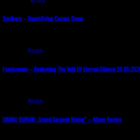
Soulburn – Quantifying Cosmic Doom
Soulburn– Quantifying Cosmic Doom (VÖ 12.06.2026 Testimony Reco
die Band 1996 im niederländischen Oldenzaal von den ehemaligen As
Juni 4, 2026
Review
Funebrarum – Beckoning The Void Of Eternal Silence 29.05.202
Funebrarum – Beckoning The Void Of Eternal Silence 29.5.2026 Th
Emptiness 4:25 Into Dark Domains 5:49 Ancestral Manor (Intro) 1:
Juni 3, 2026
Review
DIMMU BORGIR „Grand Serpent Rising“ – Album Review
Dimmu Borgir – Grand Serpent Rising Review Nach acht Jahren Studi
ihrer frühen Schaffensperiode anknüpfen kann. Umso überraschender