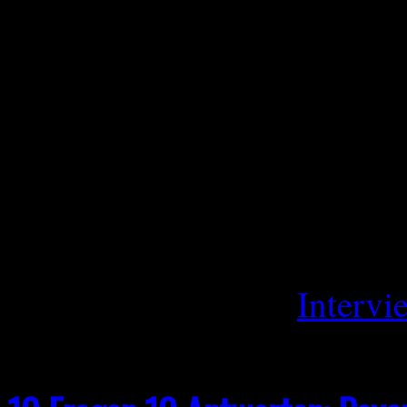
Frage: „Where Suffering R
musikalisch als auch visuel
persönliche oder gesellschaft
diesem neuen Albumtitel? Ro
einige persönliche aber haup
Kriterien im Titel. Natürli
Dezember 10, 2025
Intervi