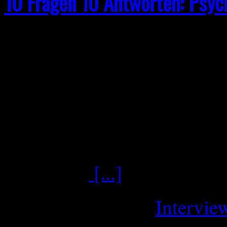
10 Fragen 10 Antworten: Psyc
Frage: Euer Projekt startet
Wie hat diese ungewöhnlich
Prozess beeinflusst – und hä
Umstände überhaupt gegeb
Psycrotted zu gründen, stan
Lockdown
[...]
Dezember 9, 2025
Intervie