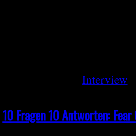
neues Album Dread Emperor
Death-Metal-Elemente auf e
den kreativen Prozess für d
besondere Momente im Stud
Januar 13, 2026
Interview
10 Fragen 10 Antworten: Fear