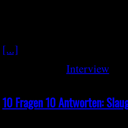
welche frühen Erfahrungen 
und euch zu dem Sound gef
verbindet? Raimund: Also ic
[...]
April 3, 2026
Interview
10 Fragen 10 Antworten: Slau
Fragen zum neuen Album „