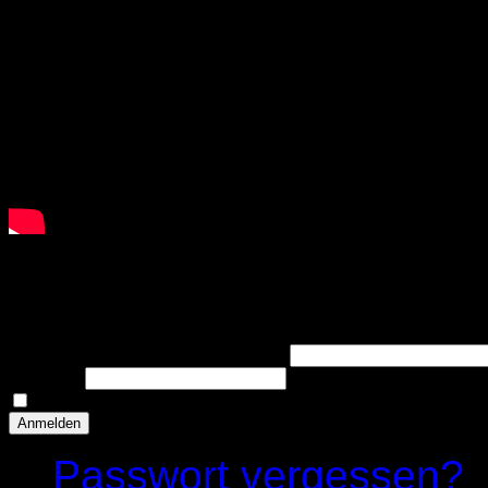
YOUTUBE
Anmelden
Benutzername oder E-Mail-Adresse
Passwort
Angemeldet bleiben
Anmelden
Passwort vergessen?