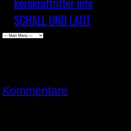
kernkraftritter info
SCHALL UND LAUT
Ragnarök Festival 09.04.
Frank Knierim
21. April 
zu
Kommentare
Ragnarök
Festival
09.04.-11.04.2026
Tag
3
Neue Running order für Tag 3