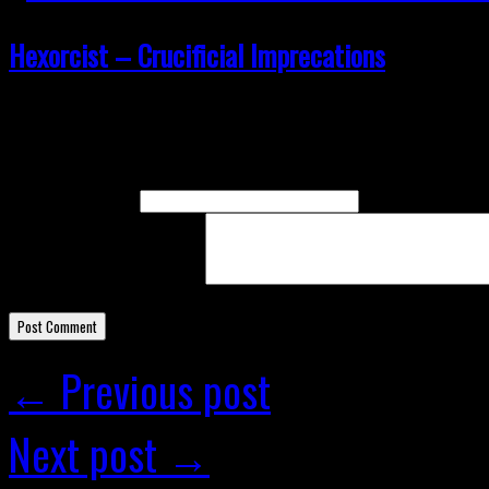
Hexorcist – Crucificial Imprecations
Leave A Response
Name
(required)
Email
(required)
Comment
← Previous post
Next post →