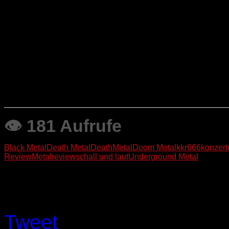
Fotos: Sven Richter
Text: Frank
👁 181 Aufrufe
Black Metal
Death Metal
DeathMetal
Doom Metal
kkr666
konzert
Review
Metalreview
schall und laut
Underground Metal
Like this Article? Share it!
Tweet