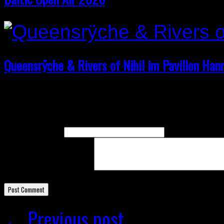
Queensrÿche & Rivers of Nihil im Pavillon Han
Leave A Response
Name
(required)
Email
(required)
Comment
← Previous post