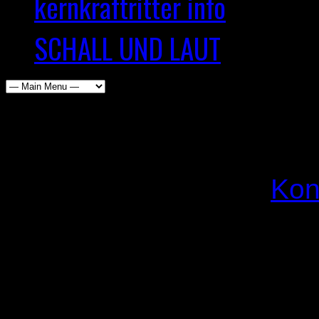
kernkraftritter info
SCHALL UND LAUT
Baltic Open Air 2025 Re
Jan
26. August 2025
Kon
Nach dem Baltic ist vor 
Baltic ist vor dem Baltic