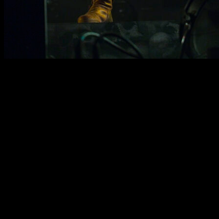
Um das Ende vom Anfang
Die erste Bandwelle für 2
bekannte Namen. Saltatio
Pell, Warkings, BAROCK, 
Soulbound, Schattenman
aufspielen. Da ist für 
was dabei. Unsere Karten