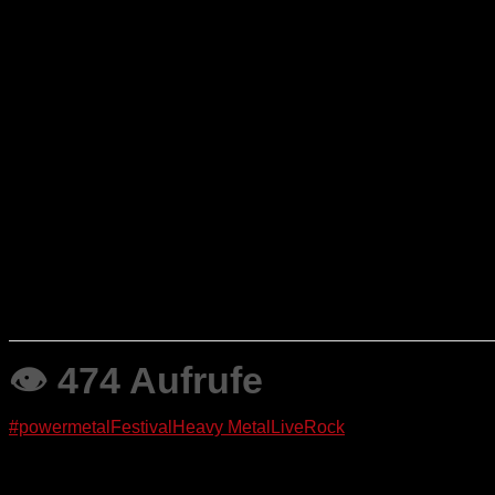
bestellt.
Text: HH und JJ
Fotos: JJ
👁 474 Aufrufe
#powermetal
Festival
Heavy Metal
Live
Rock
Like this Article? Share it!