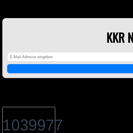
KKR NEWSLETTER
KKR 
Counter
1039977