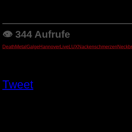
M.W.
👁 344 Aufrufe
DeathMetal
Galge
Hannover
Live
LUX
Nackenschmerzen
Neckbr
Like this Article? Share it!
Tweet
About The Author