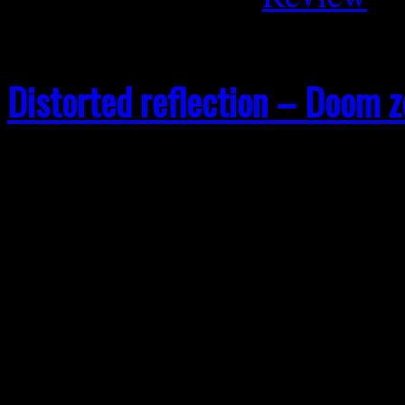
Distorted reflection – Doom 
Wenn in Griechenland die S
Schatten über antike Ruinen 
Moment für Distorted refle
Athen meldet sich am 27.0
Doom Zone zurück. Veröffe