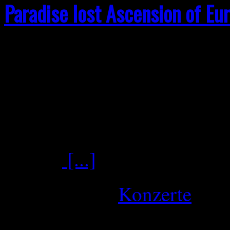
Paradise lost Ascension of Eu
Auf dem Weg zum Capitol g
Brücke eine sehr lange Sch
Einlass sollte 19 Uhr sein
auch daher, das im Lux eine
Einlass
[...]
März 7, 2026
Konzerte