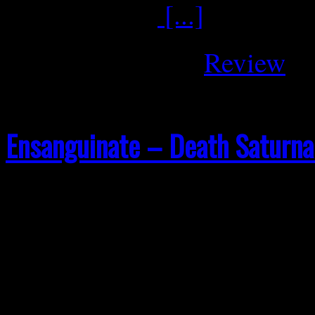
Sumpfstraßen
[...]
Februar 16, 2026
Review
Ensanguinate – Death Saturna
Manchmal braucht es keine 
perfekte Zuspitzung dessen
auszeichnet. Ensanguinate a
Saturnalia genau das, das 