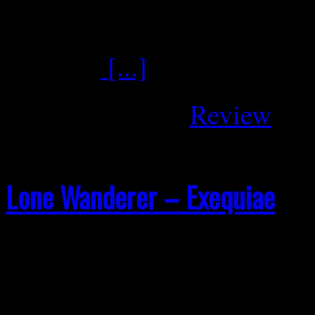
weitergeht, nur düsterer, ag
je zuvor.
[...]
Februar 2, 2026
Review
Lone Wanderer – Exequiae
Doom muß nicht immer aus
kommen. Das beweissen Lon