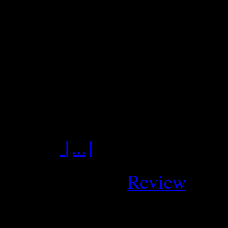
Was für eine wunderschöne N
Thrash-Metal Fans ! Steamh
Kult-Alben Annihilation of
Underworld von 1991. Am 2
Release von The Underwor
Thrash
[...]
März 22, 2026
Review