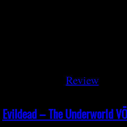
Unearthly rites wurden 202
(Gitarre) gegründet. Relativ
(Vocals), Simo (Guitar) und
vervollständigt. 2021 veröff
selbstbetitelte EP und 202
April 5, 2026
Review
Evildead – The Underworld V