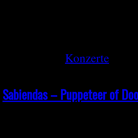
(Guitar), Michael Hasse R
Schnabel (Bass) zusammen t
Ja !!! Ich wollte heute früh
Mai 6, 2026
Konzerte
Sabiendas – Puppeteer of Do
Sabiendas wurden von Gitar
im Ruhrpott gegründet. Sie s