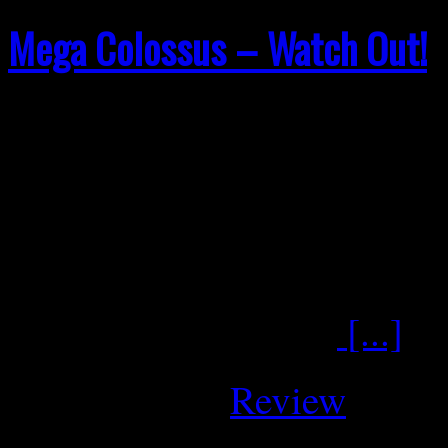
Mega Colossus – Watch Out!
Mega Colossus – Watch Out
06.03.2026 Hier passiert st
zerfasern. „Watch Out!“ is
Colossus. Die Gitarrenarbeit
Platte. Twin Gitarren
[...]
März 5, 2026
Review