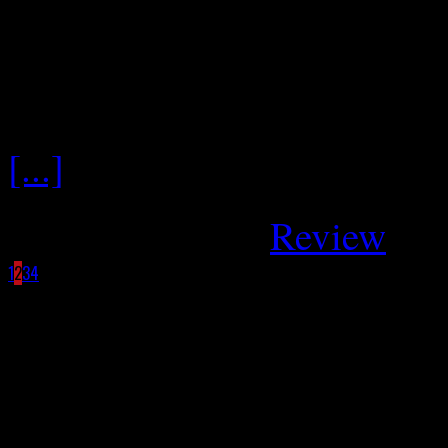
Breisgau eindrucksvoll. Ge
Simon Brooker, Jakob Zebl
Schotten. Es folgte relativ 
[...]
Januar 29, 2026
Review
1
2
3
4
Facebook