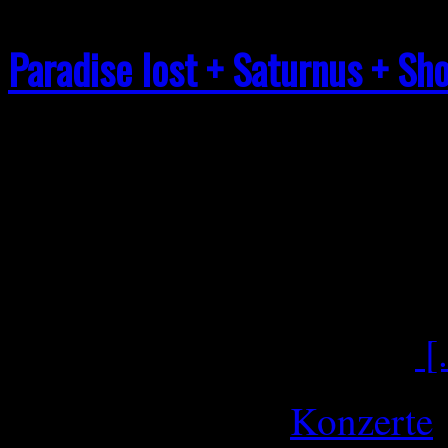
Paradise lost + Saturnus + Sh
Am Donnerstag den 05. Mär
Ascension of Europe Tour 2
Capitol Hannover statt. Einl
kommen aus Halifax UK un
veröffentlicht plus diverse
[.
Februar 26, 2026
Konzerte