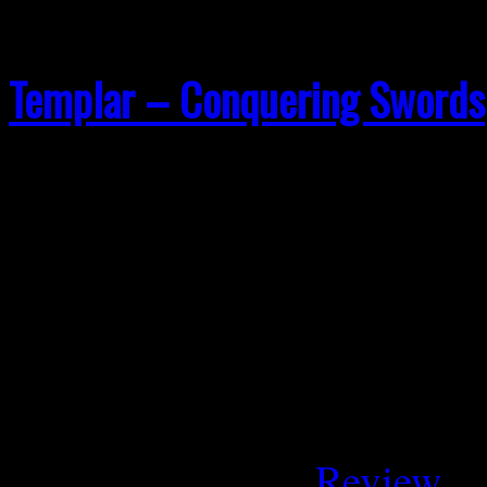
Templar – Conquering Swords
Templar – Conquering Sword
27.02.2026 Templar legen 
Debüt vor, das nicht modern 
von Anfang an auf Atmosph
bleibt angenehm erdig und
Februar 26, 2026
Review