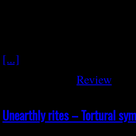
Bestandteil der deutschen 
stehen für kompromisslosen
alten Schule. 2009 erschien
[...]
April 26, 2026
Review
Unearthly rites – Tortural sym