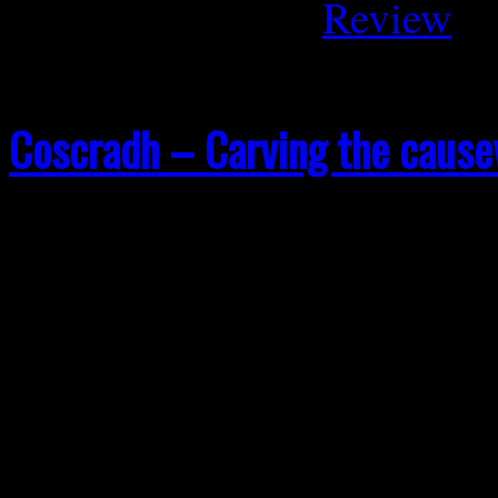
Februar 22, 2026
Review
Coscradh – Carving the cause
Wie ein schwarzer Wind, de
Torfmooren aufsteigt, meld
ihrem zweiten Album Carvi
Otherworld zurück. Das Re
20.02.2026 veröffentlicht, 