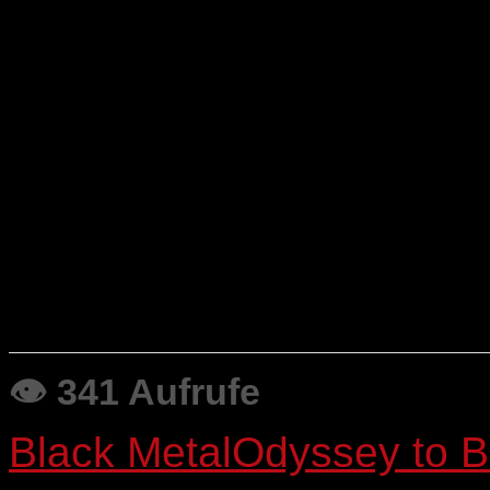
Dämonen im Licht des Hö
Der nach wie vor sehr g
auch Helleruin zu Gute.
Wir halten deshalb fest: H
immer wieder ein Erlebni
R.T.
👁 341 Aufrufe
Black Metal
Odyssey to 