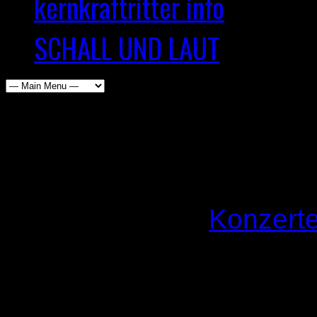
kernkraftritter info
SCHALL UND LAUT
Review zum Warm-Up des 
c/o Medienhaus Hannover
-
10. März 2025
Konzert
Der dritte Act dieses Ab